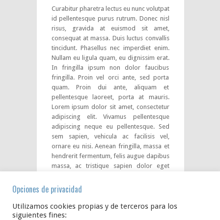
Curabitur pharetra lectus eu nunc volutpat
id pellentesque purus rutrum. Donec nisl
risus, gravida at euismod sit amet,
consequat at massa. Duis luctus convallis
tincidunt. Phasellus nec imperdiet enim.
Nullam eu ligula quam, eu dignissim erat.
In fringilla ipsum non dolor faucibus
fringilla. Proin vel orci ante, sed porta
quam. Proin dui ante, aliquam et
pellentesque laoreet, porta at mauris.
Lorem ipsum dolor sit amet, consectetur
adipiscing elit. Vivamus pellentesque
adipiscing neque eu pellentesque. Sed
sem sapien, vehicula ac facilisis vel,
ornare eu nisi. Aenean fringilla, massa et
hendrerit fermentum, felis augue dapibus
massa, ac tristique sapien dolor eget
neque. Sed elementum sodales risus, sed
ultricies libero pellentesque nec. Nullam
Opciones de privacidad
sagittis consectetur vestibulum. Praesent
iaculis gravida erat vitae varius.
Utilizamos cookies propias y de terceros para los
siguientes fines: