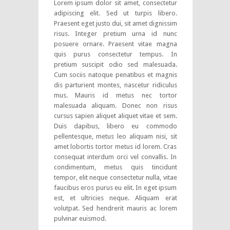
Lorem ipsum dolor sit amet, consectetur
adipiscing elit. Sed ut turpis libero.
Praesent eget justo dui, sit amet dignissim
risus. Integer pretium urna id nunc
posuere ornare. Praesent vitae magna
quis purus consectetur tempus. In
pretium suscipit odio sed malesuada.
Cum sociis natoque penatibus et magnis
dis parturient montes, nascetur ridiculus
mus. Mauris id metus nec tortor
malesuada aliquam. Donec non risus
cursus sapien aliquet aliquet vitae et sem.
Duis dapibus, libero eu commodo
pellentesque, metus leo aliquam nisi, sit
amet lobortis tortor metus id lorem. Cras
consequat interdum orci vel convallis. In
condimentum, metus quis tincidunt
tempor, elit neque consectetur nulla, vitae
faucibus eros purus eu elit. In eget ipsum
est, et ultricies neque. Aliquam erat
volutpat. Sed hendrerit mauris ac lorem
pulvinar euismod.