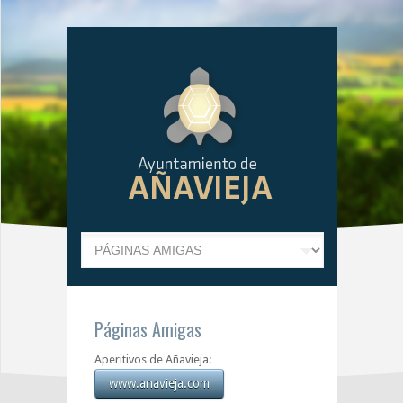
Páginas Amigas
Aperitivos de Añavieja:
www.anavieja.com