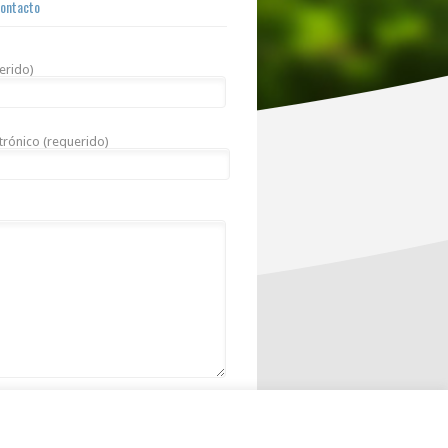
Contacto
erido)
trónico (requerido)
 hay sol, el día es