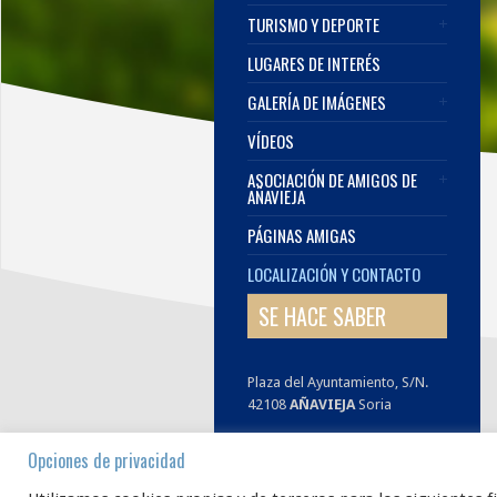
TURISMO Y DEPORTE
LUGARES DE INTERÉS
GALERÍA DE IMÁGENES
VÍDEOS
ASOCIACIÓN DE AMIGOS DE
AÑAVIEJA
PÁGINAS AMIGAS
LOCALIZACIÓN Y CONTACTO
SE HACE SABER
Plaza del Ayuntamiento, S/N.
42108
AÑAVIEJA
Soria
E.
infoanavieja@gmail.com
Opciones de privacidad
www.añavieja.es