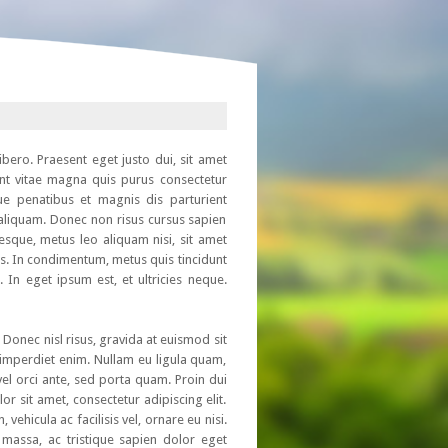
ibero. Praesent eget justo dui, sit amet
ent vitae magna quis purus consectetur
e penatibus et magnis dis parturient
aliquam. Donec non risus cursus sapien
esque, metus leo aliquam nisi, sit amet
is. In condimentum, metus quis tincidunt
. In eget ipsum est, et ultricies neque.
Donec nisl risus, gravida at euismod sit
c imperdiet enim. Nullam eu ligula quam,
 vel orci ante, sed porta quam. Proin dui
r sit amet, consectetur adipiscing elit.
hicula ac facilisis vel, ornare eu nisi.
 massa, ac tristique sapien dolor eget