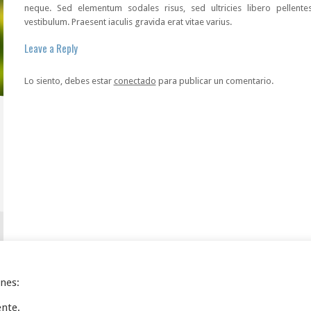
neque. Sed elementum sodales risus, sed ultricies libero pellente
vestibulum. Praesent iaculis gravida erat vitae varius.
Leave a Reply
Lo siento, debes estar
conectado
para publicar un comentario.
ines:
ente.