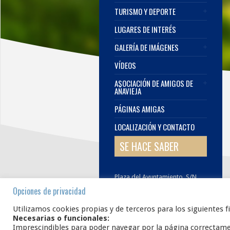
TURISMO Y DEPORTE
LUGARES DE INTERÉS
GALERÍA DE IMÁGENES
VÍDEOS
ASOCIACIÓN DE AMIGOS DE
AÑAVIEJA
PÁGINAS AMIGAS
LOCALIZACIÓN Y CONTACTO
SE HACE SABER
Plaza del Ayuntamiento, S/N.
42108
AÑAVIEJA
Soria
Opciones de privacidad
E.
infoanavieja@gmail.com
Utilizamos cookies propias y de terceros para los siguientes f
Necesarias o funcionales:
Imprescindibles para poder navegar por la página correctam
www.añavieja.es