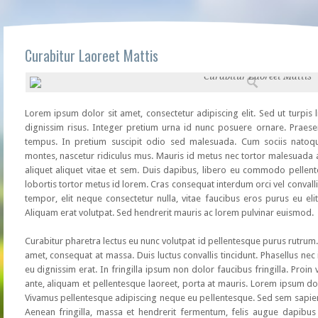
Curabitur Laoreet Mattis
Lorem ipsum dolor sit amet, consectetur adipiscing elit. Sed ut turpis l
dignissim risus. Integer pretium urna id nunc posuere ornare. Praes
tempus. In pretium suscipit odio sed malesuada. Cum sociis natoqu
montes, nascetur ridiculus mus. Mauris id metus nec tortor malesuada 
aliquet aliquet vitae et sem. Duis dapibus, libero eu commodo pellent
lobortis tortor metus id lorem. Cras consequat interdum orci vel convall
tempor, elit neque consectetur nulla, vitae faucibus eros purus eu elit
Aliquam erat volutpat. Sed hendrerit mauris ac lorem pulvinar euismod.
Curabitur pharetra lectus eu nunc volutpat id pellentesque purus rutrum. 
amet, consequat at massa. Duis luctus convallis tincidunt. Phasellus ne
eu dignissim erat. In fringilla ipsum non dolor faucibus fringilla. Proin
ante, aliquam et pellentesque laoreet, porta at mauris. Lorem ipsum dolo
Vivamus pellentesque adipiscing neque eu pellentesque. Sed sem sapien, ve
Aenean fringilla, massa et hendrerit fermentum, felis augue dapibus