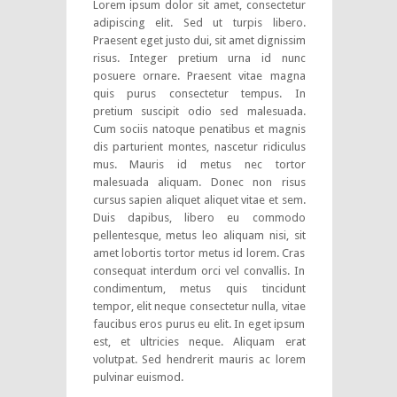
Lorem ipsum dolor sit amet, consectetur
adipiscing elit. Sed ut turpis libero.
Praesent eget justo dui, sit amet dignissim
risus. Integer pretium urna id nunc
posuere ornare. Praesent vitae magna
quis purus consectetur tempus. In
pretium suscipit odio sed malesuada.
Cum sociis natoque penatibus et magnis
dis parturient montes, nascetur ridiculus
mus. Mauris id metus nec tortor
malesuada aliquam. Donec non risus
cursus sapien aliquet aliquet vitae et sem.
Duis dapibus, libero eu commodo
pellentesque, metus leo aliquam nisi, sit
amet lobortis tortor metus id lorem. Cras
consequat interdum orci vel convallis. In
condimentum, metus quis tincidunt
tempor, elit neque consectetur nulla, vitae
faucibus eros purus eu elit. In eget ipsum
est, et ultricies neque. Aliquam erat
volutpat. Sed hendrerit mauris ac lorem
pulvinar euismod.