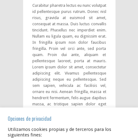
Curabitur pharetra lectus eu nunc volutpat
id pellentesque purus rutrum. Donec nisl
risus, gravida at euismod sit amet,
consequat at massa. Duis luctus convallis
tincidunt. Phasellus nec imperdiet enim.
Nullam eu ligula quam, eu dignissim erat.
In fringilla ipsum non dolor faucibus
fringilla. Proin vel orci ante, sed porta
quam. Proin dui ante, aliquam et
pellentesque laoreet, porta at mauris.
Lorem ipsum dolor sit amet, consectetur
adipiscing elit. Vivamus pellentesque
adipiscing neque eu pellentesque. Sed
sem sapien, vehicula ac facilisis vel,
ornare eu nisi. Aenean fringilla, massa et
hendrerit fermentum, felis augue dapibus
massa, ac tristique sapien dolor eget
neque. Sed elementum sodales risus, sed
ultricies libero pellentesque nec. Nullam
Opciones de privacidad
sagittis consectetur vestibulum. Praesent
iaculis gravida erat vitae varius.
Utilizamos cookies propias y de terceros para los
siguientes fines: