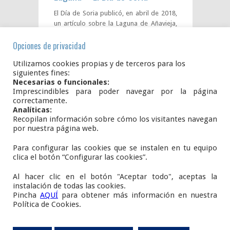
El Día de Soria publicó, en abril de 2018,
un artículo sobre la Laguna de Añavieja,
redactado por Sonia Moya. Puedes leerlo
Opciones de privacidad
aquí: El agua conquista la vieja laguna
Leer Más →
Utilizamos cookies propias y de terceros para los
siguientes fines:
Necesarias o funcionales:
15
Abr
2018
Imprescindibles para poder navegar por la página
correctamente.
Anavieja
Noticias
0
Analíticas:
Recopilan información sobre cómo los visitantes navegan
por nuestra página web.
Para configurar las cookies que se instalen en tu equipo
Plaza del Ayuntamiento, S/N.
clica el botón “Configurar las cookies”.
42108
AÑAVIEJA
Soria
Al hacer clic en el botón "Aceptar todo", aceptas la
E.
infoanavieja@gmail.com
instalación de todas las cookies.
Pincha
AQUÍ
para obtener más información en nuestra
www.añavieja.es
Política de Cookies.
Copyright M. I. Ayuntamiento de Añavieja.
AVISO LEGAL
-