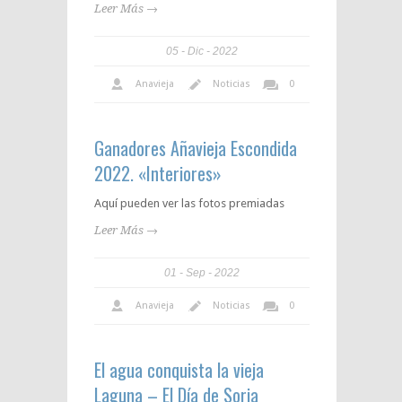
Leer Más →
05
Dic
2022
Anavieja
Noticias
0
Ganadores Añavieja Escondida
2022. «Interiores»
Aquí pueden ver las fotos premiadas
Leer Más →
01
Sep
2022
Anavieja
Noticias
0
El agua conquista la vieja
Laguna – El Día de Soria