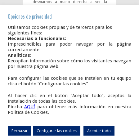
desviarnos a mano derecha a ver la
“Nevera” (Nevero antiguo donde se
hacinaba nieve), y ya llegamos a Añavieja
Opciones de privacidad
subimos la Calle Mayor hasta la Fuente de
Carlos IV.
Utilizamos cookies propias y de terceros para los
siguientes fines:
Necesarias o funcionales:
Aquí puedes hacer la ruta
Imprescindibles para poder navegar por la página
con Strava.com:
Paseo del Colesterol
correctamente.
Analíticas:
Recopilan información sobre cómo los visitantes navegan
por nuestra página web.
Para configurar las cookies que se instalen en tu equipo
Plaza del Ayuntamiento, S/N.
clica el botón “Configurar las cookies”.
42108
AÑAVIEJA
Soria
Al hacer clic en el botón "Aceptar todo", aceptas la
E.
infoanavieja@gmail.com
instalación de todas las cookies.
Pincha
AQUÍ
para obtener más información en nuestra
www.añavieja.es
Política de Cookies.
Copyright M. I. Ayuntamiento de Añavieja.
AVISO LEGAL
-
Rechazar
Configurar las cookies
Aceptar todo
POLÍTICA DE PRIVACIDAD
-
POLÍTICA DE COOKIES