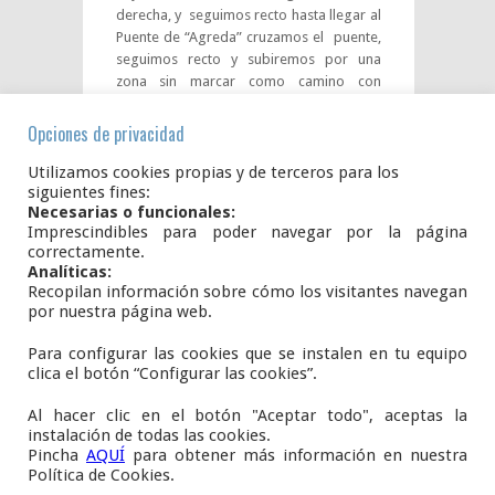
derecha, y seguimos recto hasta llegar al
Puente de “Agreda” cruzamos el puente,
seguimos recto y subiremos por una
zona sin marcar como camino con
piedras sueltas y hierba a salir a una
granja, seguimos recto y ya entramos en
Opciones de privacidad
el pueblo, Calle La Venta y Calle Mayor.
Utilizamos cookies propias y de terceros para los
siguientes fines:
Aquí puedes hacer la ruta
Necesarias o funcionales:
con Strava.com:
Imprescindibles para poder navegar por la página
Los 2 puentes “San Felices – Agreda”
correctamente.
Analíticas:
Recopilan información sobre cómo los visitantes navegan
por nuestra página web.
Para configurar las cookies que se instalen en tu equipo
Plaza del Ayuntamiento, S/N.
clica el botón “Configurar las cookies”.
42108
AÑAVIEJA
Soria
Al hacer clic en el botón "Aceptar todo", aceptas la
E.
infoanavieja@gmail.com
instalación de todas las cookies.
Pincha
AQUÍ
para obtener más información en nuestra
www.añavieja.es
Política de Cookies.