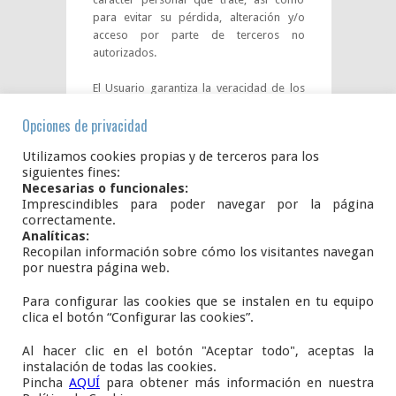
para evitar su pérdida, alteración y/o
acceso por parte de terceros no
autorizados.
El Usuario garantiza la veracidad de los
datos facilitados a El prestador y es
Opciones de privacidad
responsable de mantenerlos
completamente actualizados mientras
Utilizamos cookies propias y de terceros para los
dure su condición. En todo caso, el
siguientes fines:
Usuario será el único responsable de las
Necesarias o funcionales:
manifestaciones falsas o inexactas que
Imprescindibles para poder navegar por la página
realice y de los perjuicios que cause a El
correctamente.
prestador o a terceros por la información
Analíticas:
que facilite.
Recopilan información sobre cómo los visitantes navegan
por nuestra página web.
Para configurar las cookies que se instalen en tu equipo
Plaza del Ayuntamiento, S/N.
clica el botón “Configurar las cookies”.
42108
AÑAVIEJA
Soria
Al hacer clic en el botón "Aceptar todo", aceptas la
E.
infoanavieja@gmail.com
instalación de todas las cookies.
Pincha
AQUÍ
para obtener más información en nuestra
www.añavieja.es