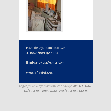
Plaza del Ayuntamiento, S/N.
42108
AÑAVIEJA
Soria
E.
infoanavieja@gmail.com
www.añavieja.es
Copyright M. I. Ayuntamiento de Añavieja.
AVISO LEGAL
-
POLÍTICA DE PRIVACIDAD
-
POLÍTICA DE COOKIES