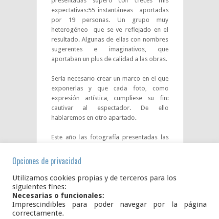
presentadas superó con creces mis
expectativas:55 instantáneas aportadas
por 19 personas. Un grupo muy
heterogéneo que se ve reflejado en el
resultado. Algunas de ellas con nombres
sugerentes e imaginativos, que
aportaban un plus de calidad a las obras.
Sería necesario crear un marco en el que
exponerlas y que cada foto, como
expresión artística, cumpliese su fin:
cautivar al espectador. De ello
hablaremos en otro apartado.
Este año las fotografía presentadas las
podéis ver en la galería de esta página,
en el apartado de «El Pueblo».
Opciones de privacidad
Os dejo algunos de los momentos del
Utilizamos cookies propias y de terceros para los
concurso ¡disfrutad de ellas!
siguientes fines:
Necesarias o funcionales:
Imprescindibles para poder navegar por la página
Entrega de fotos
correctamente.