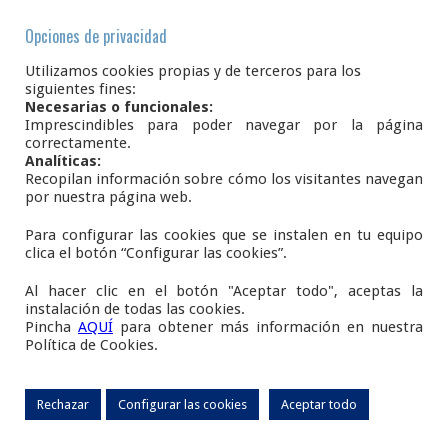
Curabitur Laoreet Mattis
Opciones de privacidad
Donec elementum ullamcorper purus,
Utilizamos cookies propias y de terceros para los
ut lacinia nisl malesuada
siguientes fines:
Necesarias o funcionales:
Leer Más →
Imprescindibles para poder navegar por la página
correctamente.
1
2
Analíticas:
Recopilan información sobre cómo los visitantes navegan
por nuestra página web.
Para configurar las cookies que se instalen en tu equipo
Plaza del Ayuntamiento, S/N.
clica el botón “Configurar las cookies”.
42108
AÑAVIEJA
Soria
Al hacer clic en el botón "Aceptar todo", aceptas la
E.
infoanavieja@gmail.com
instalación de todas las cookies.
Pincha
AQUÍ
para obtener más información en nuestra
www.añavieja.es
Política de Cookies.
Copyright M. I. Ayuntamiento de Añavieja.
AVISO LEGAL
-
Rechazar
Configurar las cookies
Aceptar todo
POLÍTICA DE PRIVACIDAD
-
POLÍTICA DE COOKIES