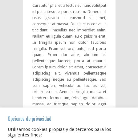
Curabitur pharetra lectus eu nunc volutpat
id pellentesque purus rutrum. Donec nisl
risus, gravida at euismod sit amet,
consequat at massa. Duis luctus convallis
tincidunt. Phasellus nec imperdiet enim.
Nullam eu ligula quam, eu dignissim erat.
In fringilla ipsum non dolor faucibus
fringilla. Proin vel orci ante, sed porta
quam. Proin dui ante, aliquam et
pellentesque laoreet, porta at mauris.
Lorem ipsum dolor sit amet, consectetur
adipiscing elit. Vivamus pellentesque
adipiscing neque eu pellentesque. Sed
sem sapien, vehicula ac facilisis vel,
ornare eu nisi. Aenean fringilla, massa et
hendrerit fermentum, felis augue dapibus
massa, ac tristique sapien dolor eget
neque. Sed elementum sodales risus, sed
ultricies libero pellentesque nec. Nullam
Opciones de privacidad
sagittis consectetur vestibulum. Praesent
iaculis gravida erat vitae varius.
Utilizamos cookies propias y de terceros para los
siguientes fines: