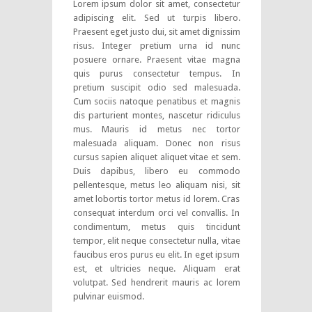
Lorem ipsum dolor sit amet, consectetur
adipiscing elit. Sed ut turpis libero.
Praesent eget justo dui, sit amet dignissim
risus. Integer pretium urna id nunc
posuere ornare. Praesent vitae magna
quis purus consectetur tempus. In
pretium suscipit odio sed malesuada.
Cum sociis natoque penatibus et magnis
dis parturient montes, nascetur ridiculus
mus. Mauris id metus nec tortor
malesuada aliquam. Donec non risus
cursus sapien aliquet aliquet vitae et sem.
Duis dapibus, libero eu commodo
pellentesque, metus leo aliquam nisi, sit
amet lobortis tortor metus id lorem. Cras
consequat interdum orci vel convallis. In
condimentum, metus quis tincidunt
tempor, elit neque consectetur nulla, vitae
faucibus eros purus eu elit. In eget ipsum
est, et ultricies neque. Aliquam erat
volutpat. Sed hendrerit mauris ac lorem
pulvinar euismod.