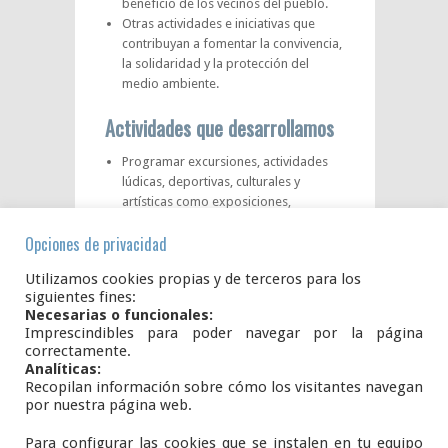
beneficio de los vecinos del pueblo.
Otras actividades e iniciativas que
contribuyan a fomentar la convivencia,
la solidaridad y la protección del
medio ambiente.
Actividades que desarrollamos
Programar excursiones, actividades
lúdicas, deportivas, culturales y
artísticas como exposiciones,
conferencias, proyecciones…
Opciones de privacidad
Revitalizar las fiestas tradicionales del
pueblo.
Utilizamos cookies propias y de terceros para los
Solicitar subvenciones y donaciones
siguientes fines:
para la consecución de sus fines.
Necesarias o funcionales:
Editar material divulgativo e informar
Imprescindibles para poder navegar por la página
de las actividades de la misma.
correctamente.
Otras actividades que sirvan a sus
Analíticas:
fines
Recopilan información sobre cómo los visitantes navegan
por nuestra página web.
Para configurar las cookies que se instalen en tu equipo
Plaza del Ayuntamiento, S/N.