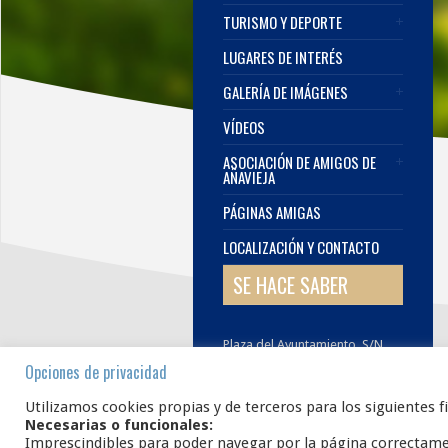
TURISMO Y DEPORTE
LUGARES DE INTERÉS
GALERÍA DE IMÁGENES
VÍDEOS
ASOCIACIÓN DE AMIGOS DE
AÑAVIEJA
PÁGINAS AMIGAS
LOCALIZACIÓN Y CONTACTO
SE HACE SABER
Plaza del Ayuntamiento, S/N.
42108
AÑAVIEJA
Soria
Opciones de privacidad
E.
infoanavieja@gmail.com
Utilizamos cookies propias y de terceros para los siguientes f
Necesarias o funcionales:
Imprescindibles para poder navegar por la página correctam
www.añavieja.es