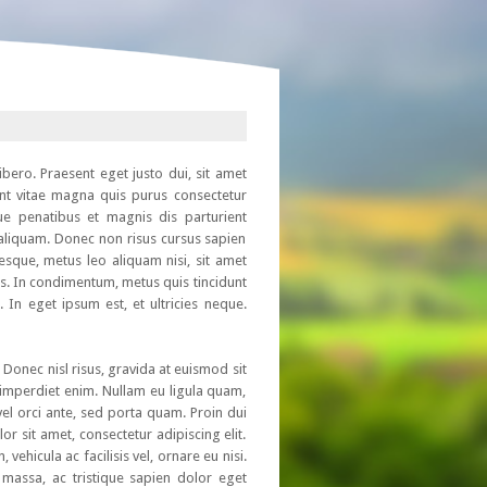
ibero. Praesent eget justo dui, sit amet
ent vitae magna quis purus consectetur
e penatibus et magnis dis parturient
aliquam. Donec non risus cursus sapien
esque, metus leo aliquam nisi, sit amet
is. In condimentum, metus quis tincidunt
. In eget ipsum est, et ultricies neque.
Donec nisl risus, gravida at euismod sit
c imperdiet enim. Nullam eu ligula quam,
 vel orci ante, sed porta quam. Proin dui
r sit amet, consectetur adipiscing elit.
hicula ac facilisis vel, ornare eu nisi.
 massa, ac tristique sapien dolor eget