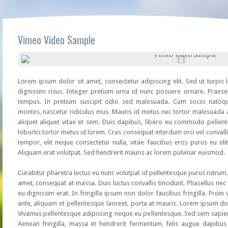
Vimeo Video Sample
Lorem ipsum dolor sit amet, consectetur adipiscing elit. Sed ut turpis l
dignissim risus. Integer pretium urna id nunc posuere ornare. Praes
tempus. In pretium suscipit odio sed malesuada. Cum sociis natoqu
montes, nascetur ridiculus mus. Mauris id metus nec tortor malesuada 
aliquet aliquet vitae et sem. Duis dapibus, libero eu commodo pellent
lobortis tortor metus id lorem. Cras consequat interdum orci vel convall
tempor, elit neque consectetur nulla, vitae faucibus eros purus eu elit
Aliquam erat volutpat. Sed hendrerit mauris ac lorem pulvinar euismod.
Curabitur pharetra lectus eu nunc volutpat id pellentesque purus rutrum. 
amet, consequat at massa. Duis luctus convallis tincidunt. Phasellus ne
eu dignissim erat. In fringilla ipsum non dolor faucibus fringilla. Proin
ante, aliquam et pellentesque laoreet, porta at mauris. Lorem ipsum dolo
Vivamus pellentesque adipiscing neque eu pellentesque. Sed sem sapien, ve
Aenean fringilla, massa et hendrerit fermentum, felis augue dapibus