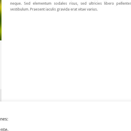
neque. Sed elementum sodales risus, sed ultricies libero pellente
vestibulum. Praesent iaculis gravida erat vitae varius.
ines:
ente.