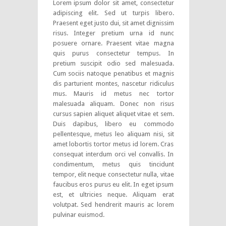
Lorem ipsum dolor sit amet, consectetur
adipiscing elit. Sed ut turpis libero.
Praesent eget justo dui, sit amet dignissim
risus. Integer pretium urna id nunc
posuere ornare. Praesent vitae magna
quis purus consectetur tempus. In
pretium suscipit odio sed malesuada.
Cum sociis natoque penatibus et magnis
dis parturient montes, nascetur ridiculus
mus. Mauris id metus nec tortor
malesuada aliquam. Donec non risus
cursus sapien aliquet aliquet vitae et sem.
Duis dapibus, libero eu commodo
pellentesque, metus leo aliquam nisi, sit
amet lobortis tortor metus id lorem. Cras
consequat interdum orci vel convallis. In
condimentum, metus quis tincidunt
tempor, elit neque consectetur nulla, vitae
faucibus eros purus eu elit. In eget ipsum
est, et ultricies neque. Aliquam erat
volutpat. Sed hendrerit mauris ac lorem
pulvinar euismod.