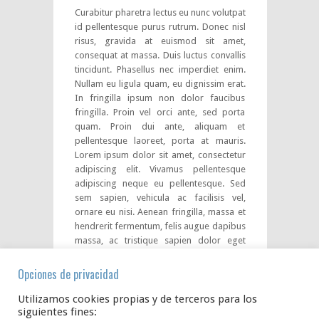
Curabitur pharetra lectus eu nunc volutpat
id pellentesque purus rutrum. Donec nisl
risus, gravida at euismod sit amet,
consequat at massa. Duis luctus convallis
tincidunt. Phasellus nec imperdiet enim.
Nullam eu ligula quam, eu dignissim erat.
In fringilla ipsum non dolor faucibus
fringilla. Proin vel orci ante, sed porta
quam. Proin dui ante, aliquam et
pellentesque laoreet, porta at mauris.
Lorem ipsum dolor sit amet, consectetur
adipiscing elit. Vivamus pellentesque
adipiscing neque eu pellentesque. Sed
sem sapien, vehicula ac facilisis vel,
ornare eu nisi. Aenean fringilla, massa et
hendrerit fermentum, felis augue dapibus
massa, ac tristique sapien dolor eget
neque. Sed elementum sodales risus, sed
ultricies libero pellentesque nec. Nullam
Opciones de privacidad
sagittis consectetur vestibulum. Praesent
iaculis gravida erat vitae varius.
Utilizamos cookies propias y de terceros para los
siguientes fines: