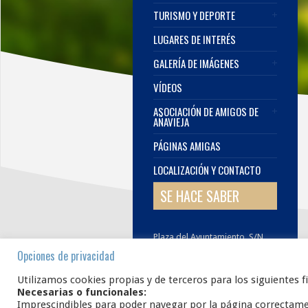
TURISMO Y DEPORTE
LUGARES DE INTERÉS
GALERÍA DE IMÁGENES
VÍDEOS
ASOCIACIÓN DE AMIGOS DE
AÑAVIEJA
PÁGINAS AMIGAS
LOCALIZACIÓN Y CONTACTO
SE HACE SABER
Plaza del Ayuntamiento, S/N.
42108
AÑAVIEJA
Soria
Opciones de privacidad
E.
infoanavieja@gmail.com
Utilizamos cookies propias y de terceros para los siguientes f
Necesarias o funcionales:
Imprescindibles para poder navegar por la página correctam
www.añavieja.es