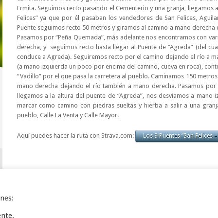
Ermita. Seguimos recto pasando el Cementerio y una granja, llegamos
Felices” ya que por él pasaban los vendedores de San Felices, Aguila
Puente seguimos recto 50 metros y giramos al camino a mano derecha 
Pasamos por “Peña Quemada”, más adelante nos encontramos con vari
derecha, y seguimos recto hasta llegar al Puente de “Agreda” (del cual
conduce a Agreda). Seguiremos recto por el camino dejando el río a 
(a mano izquierda un poco por encima del camino, cueva en roca), conti
“Vadillo” por el que pasa la carretera al pueblo. Caminamos 150 metros
mano derecha dejando el río también a mano derecha. Pasamos por la
llegamos a la altura del puente de “Agreda”, nos desviamos a mano i
marcar como camino con piedras sueltas y hierba a salir a una granj
pueblo, Calle La Venta y Calle Mayor.
Aquí puedes hacer la ruta con Strava.com:
Los 3 Puentes “San Felices –
ines:
ente.