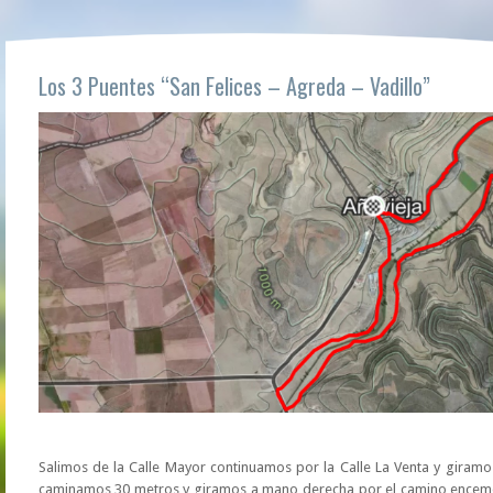
Los 3 Puentes “San Felices – Agreda – Vadillo”
Salimos de la Calle Mayor continuamos por la Calle La Venta y giramo
caminamos 30 metros y giramos a mano derecha por el camino encement