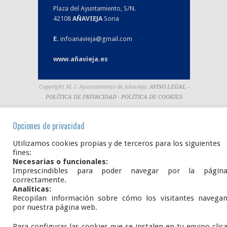
Plaza del Ayuntamiento, S/N.
42108
AÑAVIEJA
Soria
E.
infoanavieja@gmail.com
www.añavieja.es
Copyright M. I. Ayuntamiento de Añavieja.
AVISO LEGAL
-
POLÍTICA DE PRIVACIDAD
-
POLÍTICA DE COOKIES
Opciones de privacidad
Utilizamos cookies propias y de terceros para los siguientes
fines:
Necesarias o funcionales:
Imprescindibles para poder navegar por la págin
correctamente.
Analíticas:
Recopilan información sobre cómo los visitantes navega
por nuestra página web.
Para configurar las cookies que se instalen en tu equipo clic