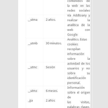
contenidos de
la web en las
redes sociales
vía Addtoany y
__utma
2 años.
realizar la
analítica de la
web con
Google
Analitics. Estas
__utmb
30 minutos.
cookies
recopilan
información
sobre la
actividad de los
__utmc
Sesión
usuarios y no
sobre su
identificación
personal.
Información
__utmz
6 meses.
sobre el origen
de
_ga
2 años
las visitas,
palabras claves,