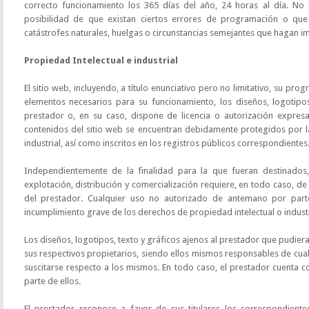
correcto funcionamiento los 365 días del año, 24 horas al día. No 
posibilidad de que existan ciertos errores de programación o qu
catástrofes naturales, huelgas o circunstancias semejantes que hagan i
Propiedad Intelectual e industrial
El sitio web, incluyendo, a título enunciativo pero no limitativo, su pr
elementos necesarios para su funcionamiento, los diseños, logotipo
prestador o, en su caso, dispone de licencia o autorización expres
contenidos del sitio web se encuentran debidamente protegidos por l
industrial, así como inscritos en los registros públicos correspondientes
Independientemente de la finalidad para la que fueran destinados, 
explotación, distribución y comercialización requiere, en todo caso, de 
del prestador. Cualquier uso no autorizado de antemano por part
incumplimiento grave de los derechos de propiedad intelectual o industri
Los diseños, logotipos, texto y gráficos ajenos al prestador que pudier
sus respectivos propietarios, siendo ellos mismos responsables de cua
suscitarse respecto a los mismos. En todo caso, el prestador cuenta c
parte de ellos.
El prestador reconoce a favor de sus titulares los correspondient