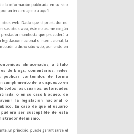
e la información publicada en su sitio
por un tercero ajeno a aquél.
s sitios web. Dado que el prestador no
en sus sitios web, éste no asume ningún
l prestador manifiesta que procederá a
legislación nacional o internacional, la
irección a dicho sitio web, poniendo en
contenidos almacenados, a título
res de blogs, comentarios, redes
s publicar contenidos de forma
en cumplimiento de lo dispuesto en
n de todos los usuarios, autoridades
etirada, o en su caso bloqueo, de
venir la legislación nacional o
úblico. En caso de que el usuario
 pudiera ser susceptible de esta
inistrador del mismo.
te. En principio, puede garantizarse el