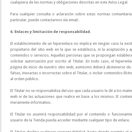
cualquiera de las normas y obligaciones descritas en este Aviso Legal.
Para cualquier consulta o aclaración sobre estas normas comunitaria
particular, puede contactarnos vía email.
6. Enlaces y limitación de responsabilidad.
El establecimiento de un hiperenlace no implica en ningún caso la existe
propietario del sitio web en la que se establezca, ni la aceptación y 
contenidos o servicios. Aquellas personas que se propongan establec
solicitar autorización por escrito al Titular. En todo caso, el hiperen
página de inicio de nuestro sitio web, asimismo deberá abstenerse de 
falsas, inexactas o incorrectas sobre el Titular, o incluir contenidos ilíc
al orden público.
El Titular no se responsabiliza del uso que cada usuario le dé a los mater
web ni de las actuaciones que realice en base a los mismos. El conten
meramente informativo.
El Titular no asumirá responsabilidad por el contenido o funcionami
usuario de la Tienda pueda acceder mediante cualquier tipo de enlace.
El Titular declina cualquier responsabilidad, hasta donde permita el 