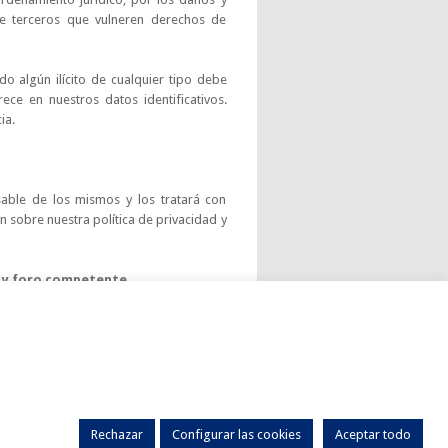
 de terceros que vulneren derechos de
o algún ilícito de cualquier tipo debe
ece en nuestros datos identificativos.
ia.
sable de los mismos y los tratará con
 sobre nuestra política de privacidad y
s y foro competente
ersia que surja o guarde relación con el
zgados y Tribunales del municipio donde
 o el código de conducta establezca foro
Rechazar
Configurar las cookies
Aceptar todo