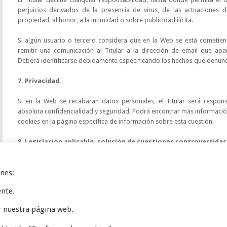
perjuicios derivados de la presencia de virus, de las actuaciones
propiedad, al honor, a la intimidad o sobre publicidad ilícita.
Si algún usuario o tercero considera que en la Web se está cometiend
remitir una comunicación al Titular a la dirección de email que apar
Deberá identificarse debidamente especificando los hechos que denunc
7. Privacidad.
Si en la Web se recabaran datos personales, el Titular será respon
absoluta confidencialidad y seguridad. Podrá encontrar más información
cookies en la página específica de información sobre esta cuestión.
8. Legislación aplicable, solución de cuestiones controvertida
El uso de la Web se regirá por la legislación española. Cualquier controv
ines:
uso de la Web, será sometido a la jurisdicción no exclusiva de los Ju
radica el domicilio social del Titular, salvo que la normativa en vigor
ente.
distinto.
r nuestra página web.