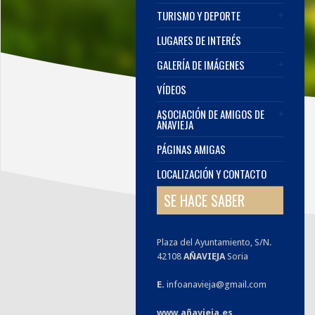
TURISMO Y DEPORTE
LUGARES DE INTERÉS
GALERÍA DE IMÁGENES
VÍDEOS
ASOCIACIÓN DE AMIGOS DE
AÑAVIEJA
PÁGINAS AMIGAS
LOCALIZACIÓN Y CONTACTO
SE HACE SABER
Plaza del Ayuntamiento, S/N.
42108
AÑAVIEJA
Soria
E.
infoanavieja@gmail.com
www.añavieja.es