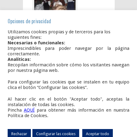
Opciones de privacidad
Utilizamos cookies propias y de terceros para los
siguientes fines:
Necesarias o funcionales:
Imprescindibles para poder navegar por la página
correctamente.
Analíticas:
Recopilan información sobre cómo los visitantes navegan
por nuestra página web.
Para configurar las cookies que se instalen en tu equipo
Plaza del Ayuntamiento, S/N.
clica el botón “Configurar las cookies”.
42108
AÑAVIEJA
Soria
Al hacer clic en el botón "Aceptar todo", aceptas la
E.
infoanavieja@gmail.com
instalación de todas las cookies.
Pincha
AQUÍ
para obtener más información en nuestra
www.añavieja.es
Política de Cookies.
Copyright M. I. Ayuntamiento de Añavieja.
AVISO LEGAL
-
Rechazar
Configurar las cookies
Aceptar todo
POLÍTICA DE PRIVACIDAD
-
POLÍTICA DE COOKIES