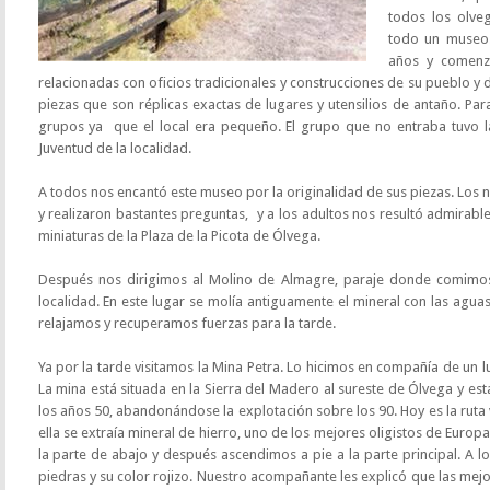
todos los olve
todo un museo.
años y comenzó
relacionadas con oficios tradicionales y construcciones de su pueblo 
piezas que son réplicas exactas de lugares y utensilios de antaño. Para
grupos ya que el local era pequeño. El grupo que no entraba tuvo la
Juventud de la localidad.
A todos nos encantó este museo por la originalidad de sus piezas. Los 
y realizaron bastantes preguntas, y a los adultos nos resultó admirable
miniaturas de la Plaza de la Picota de Ólvega.
Después nos dirigimos al Molino de Almagre, paraje donde comimos
localidad. En este lugar se molía antiguamente el mineral con las agu
relajamos y recuperamos fuerzas para la tarde.
Ya por la tarde visitamos la Mina Petra. Lo hicimos en compañía de un 
La mina está situada en la Sierra del Madero al sureste de Ólvega y esta
los años 50, abandonándose la explotación sobre los 90. Hoy es la ruta 
ella se extraía mineral de hierro, uno de los mejores oligistos de Euro
la parte de abajo y después ascendimos a pie a la parte principal. A lo
piedras y su color rojizo. Nuestro acompañante les explicó que las mejor