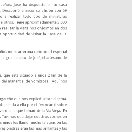
gueños. José ha dispuesto en su casa
 Descubrió e inició su afición con 69
 a realizar todo tipo de miniaturas
y de otros. Tiene aproximadamente 3.000
 realizar la visita nos dividimos en dos
 oportunidad de visitar la Casa de La
niños mostraron una curiosidad especial
 el gran talento de José, el artesano de
, que está situado a unos 2 km de la
as del manantial de Vomitrosa. Aquí nos
lugareño que nos explicó sobre el tema.
ba unida a ella por el ferrocarril sobre
verdea la que llaman de la Vía Vieja. En
pa. Tuvimos que dejar nuestros coches en
s niños les llamó mucho la atención las
es piedras eran las más brillantes y las