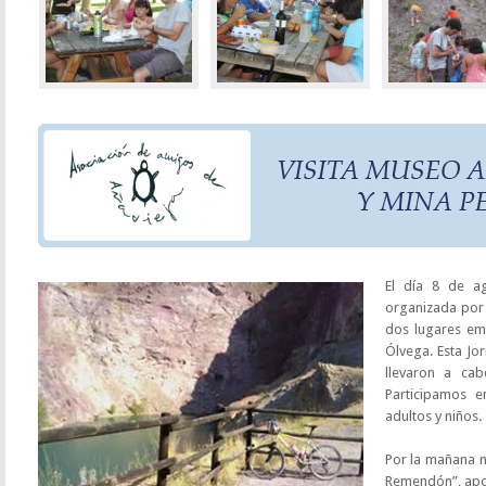
El día 8 de ag
organizada por 
dos lugares em
Ólvega. Esta Jo
llevaron a ca
Participamos e
adultos y niños.
Por la mañana n
Remendón”, apo