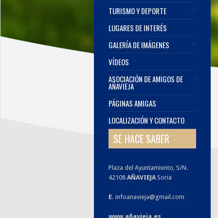
TURISMO Y DEPORTE
LUGARES DE INTERÉS
GALERÍA DE IMÁGENES
VÍDEOS
ASOCIACIÓN DE AMIGOS DE
AÑAVIEJA
PÁGINAS AMIGAS
LOCALIZACIÓN Y CONTACTO
SE HACE SABER
Plaza del Ayuntamiento, S/N.
42108
AÑAVIEJA
Soria
E.
infoanavieja@gmail.com
www.añavieja.es