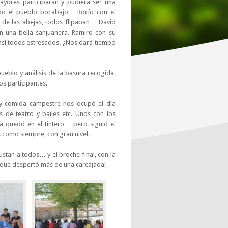
ayores participaran y pudiera ser una
do el pueblo bocabajo… Rocío con el
s de las abejas, todos flipaban… David
on una bella sanjuanera. Ramiro con su
así todos estresados. ¿Nos dará tiempo
eblo y análisis de la basura recogida.
s participantes.
a y comida campestre nos ocupó el día
s de teatro y bailes etc. Unos con los
 quedó en el tintero… pero siguió el
as como siempre, con gran nivel.
tan a todos… y el broche final, con la
í que despertó más de una carcajada!