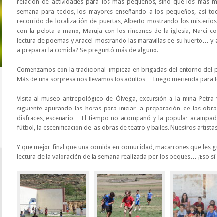
relación de actividades para los más pequeños, sino que los más m
semana para todos, los mayores enseñando a los pequeños, así to
recorrido de localización de puertas, Alberto mostrando los misterio
con la pelota a mano, Maruja con los rincones de la iglesia, Narci c
lectura de poemas y Araceli mostrando las maravillas de su huerto… y 
a preparar la comida? Se preguntó más de alguno.
Comenzamos con la tradicional limpieza en brigadas del entorno del pu
Más de una sorpresa nos llevamos los adultos… Luego merienda para lo
Visita al museo antropológico de Ólvega, excursión a la mina Petr
siguiente apurando las horas para iniciar la preparación de las obra
disfraces, escenario… El tiempo no acompañó y la popular acampada
fútbol, la escenificación de las obras de teatro y bailes. Nuestros artist
Y que mejor final que una comida en comunidad, macarrones que les gus
lectura de la valoración de la semana realizada por los peques… ¡Eso s